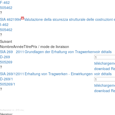
F-462
505462
?
SIA 462
1994
Valutazione della sicurezza strutturale delle costruzioni e
I-462
505462
?
Suivant
Nombre
Année
Titre
Prix / mode de livraison
SIA 269
2011
Grundlagen der Erhaltung von Tragwerken
voir détails
D-269
505269
téléchargem
?
download R
SIA 269/1
2011
Erhaltung von Tragwerken - Einwirkungen
voir détails
D-269/1
505269/1
téléchargem
?
download R
Aufbereitet in: 215 ms;
Version: