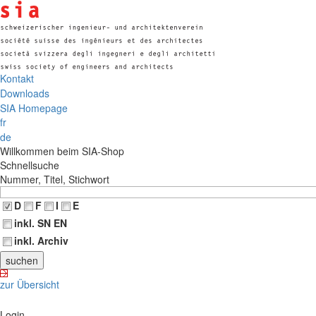
Kontakt
Downloads
SIA Homepage
fr
de
Willkommen beim SIA-Shop
Schnellsuche
Nummer, Titel, Stichwort
D
F
I
E
inkl. SN EN
inkl. Archiv
zur Übersicht
Login