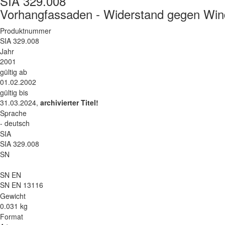
SIA 329.008
Vorhangfassaden - Widerstand gegen Wind
Produktnummer
SIA 329.008
Jahr
2001
gültig ab
01.02.2002
gültig bis
31.03.2024,
archivierter Titel!
Sprache
- deutsch
SIA
SIA 329.008
SN
SN EN
SN EN 13116
Gewicht
0.031 kg
Format