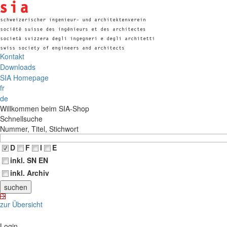
Kontakt
Downloads
SIA Homepage
fr
de
Willkommen beim SIA-Shop
Schnellsuche
Nummer, Titel, Stichwort
D
F
I
E
inkl. SN EN
inkl. Archiv
zur Übersicht
Login