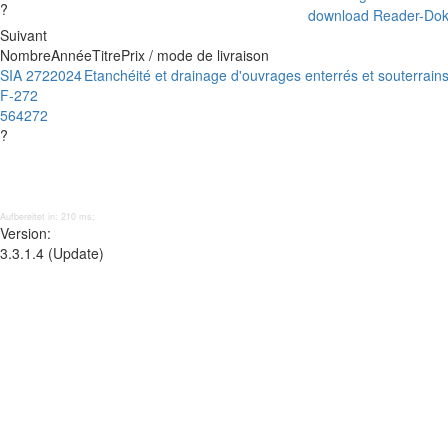
?
download Reader-Do
Suivant
Nombre
Année
Titre
Prix / mode de livraison
SIA 272
2024
Etanchéité et drainage d'ouvrages enterrés et souterrain
F-272
564272
?
Aufbereitet in: 210 ms;
Version:
3.3.1.4 (Update)