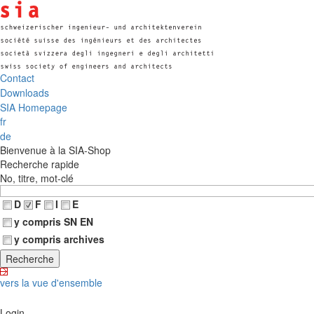
Contact
Downloads
SIA Homepage
fr
de
Bienvenue à la SIA-Shop
Recherche rapide
No, titre, mot-clé
D
F
I
E
y compris SN EN
y compris archives
vers la vue d'ensemble
Login