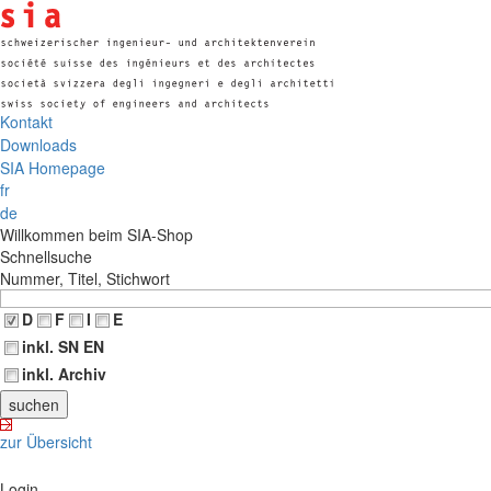
Kontakt
Downloads
SIA Homepage
fr
de
Willkommen beim SIA-Shop
Schnellsuche
Nummer, Titel, Stichwort
D
F
I
E
inkl. SN EN
inkl. Archiv
zur Übersicht
Login