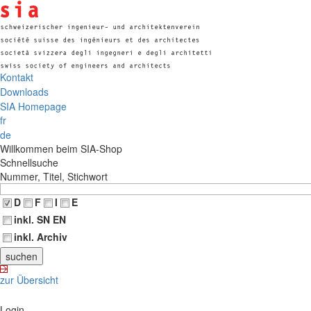
Kontakt
Downloads
SIA Homepage
fr
de
Willkommen beim SIA-Shop
Schnellsuche
Nummer, Titel, Stichwort
D
F
I
E
inkl. SN EN
inkl. Archiv
zur Übersicht
Login