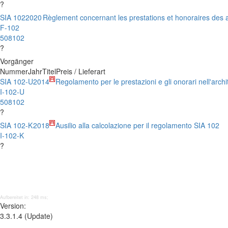
?
SIA 102
2020
Règlement concernant les prestations et honoraires des a
F-102
508102
?
Vorgänger
Nummer
Jahr
Titel
Preis / Lieferart
SIA 102-U
2014
Regolamento per le prestazioni e gli onorari nell'archi
I-102-U
508102
?
SIA 102-K
2018
Ausilio alla calcolazione per il regolamento SIA 102
I-102-K
?
Aufbereitet in: 248 ms;
Version:
3.3.1.4 (Update)