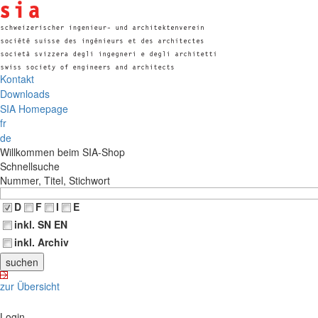
Kontakt
Downloads
SIA Homepage
fr
de
Willkommen beim SIA-Shop
Schnellsuche
Nummer, Titel, Stichwort
D
F
I
E
inkl. SN EN
inkl. Archiv
zur Übersicht
Login