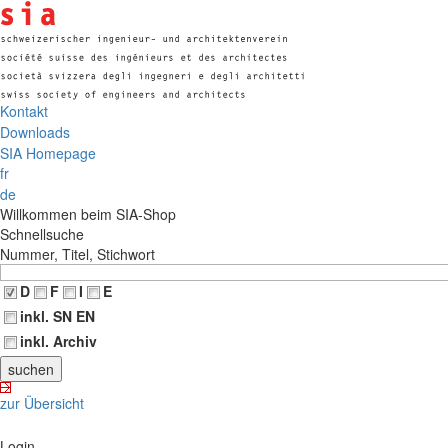
Kontakt
Downloads
SIA Homepage
fr
de
Willkommen beim SIA-Shop
Schnellsuche
Nummer, Titel, Stichwort
D
F
I
E
inkl. SN EN
inkl. Archiv
zur Übersicht
Login