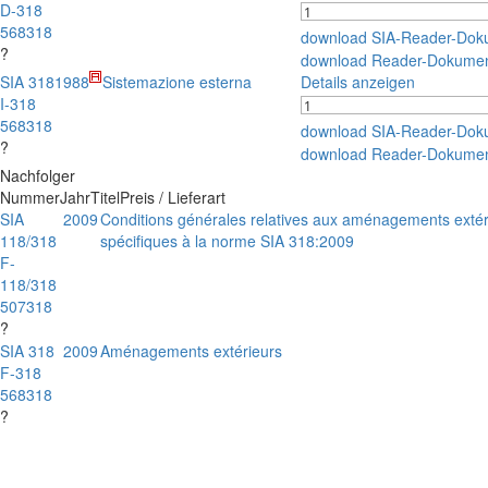
D-318
568318
download SIA-Reader-Dok
?
download Reader-Dokumen
SIA 318
1988
Sistemazione esterna
Details anzeigen
I-318
568318
download SIA-Reader-Dok
?
download Reader-Dokumen
Nachfolger
Nummer
Jahr
Titel
Preis / Lieferart
SIA
2009
Conditions générales relatives aux aménagements extérie
118/318
spécifiques à la norme SIA 318:2009
F-
118/318
507318
?
SIA 318
2009
Aménagements extérieurs
F-318
568318
?