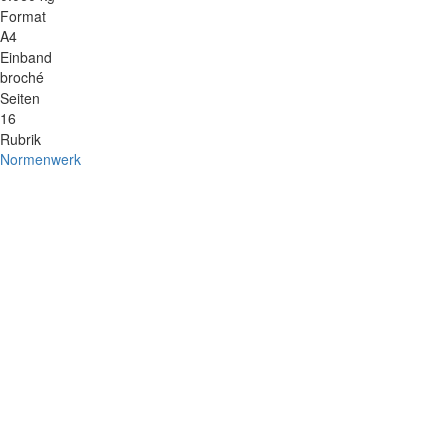
Format
A4
Einband
broché
Seiten
16
Rubrik
Normenwerk