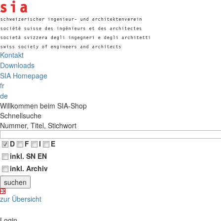
Kontakt
Downloads
SIA Homepage
fr
de
Willkommen beim SIA-Shop
Schnellsuche
Nummer, Titel, Stichwort
D
F
I
E
inkl. SN EN
inkl. Archiv
zur Übersicht
Login