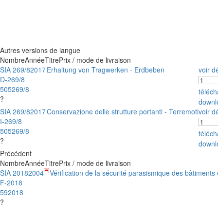
Autres versions de langue
Nombre
Année
Titre
Prix / mode de livraison
SIA 269/8
2017
Erhaltung von Tragwerken - Erdbeben
voir dé
D-269/8
505269/8
téléc
?
downl
SIA 269/8
2017
Conservazione delle strutture portanti - Terremoti
voir dé
I-269/8
505269/8
téléc
?
downl
Précédent
Nombre
Année
Titre
Prix / mode de livraison
SIA 2018
2004
Vérification de la sécurité parasismique des bâtiments 
F-2018
592018
?