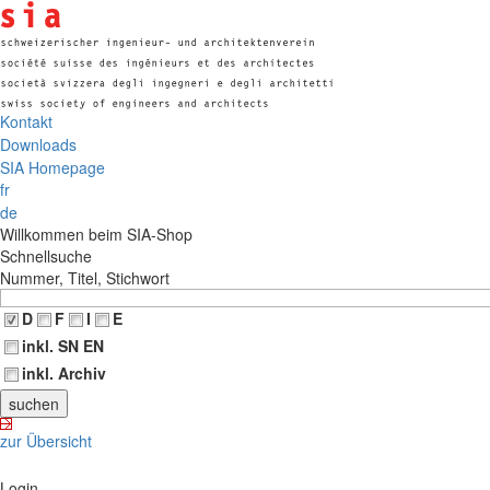
Kontakt
Downloads
SIA Homepage
fr
de
Willkommen beim SIA-Shop
Schnellsuche
Nummer, Titel, Stichwort
D
F
I
E
inkl. SN EN
inkl. Archiv
zur Übersicht
Login